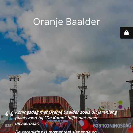
Oranje Baalder
Koningsdag met Oranje Baalder zoals dit jarenlang
plaatsvond bij "De Kamp" blijkt niet meer
uitvoerbaar.
De vereniging is momenteel slapende en