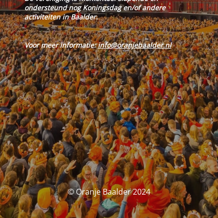
ondersteund nog Koningsdag en/of andere
activiteiten in Baalder.
Voor meer informatie:
info@oranjebaalder.nl
© Oranje Baalder 2024