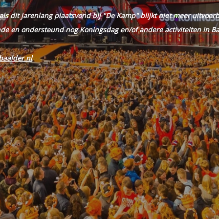
s dit jarenlang plaatsvond bij "De Kamp" blijkt niet meer uitvoerb
de en ondersteund nog Koningsdag en/of andere activiteiten in Ba
baalder.nl