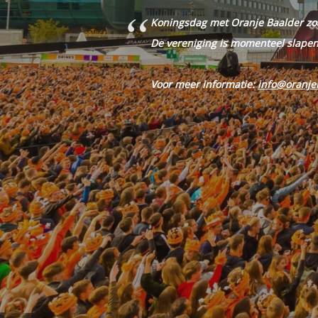
Koningsdag met Oranje Baalder zoal
De vereniging is momenteel slapen
Voor meer informatie:
info@oranje