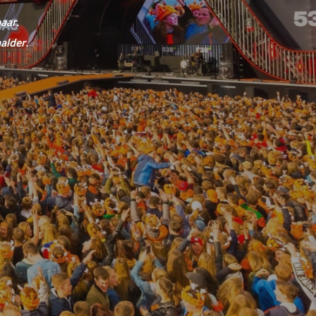
aar.
alder.